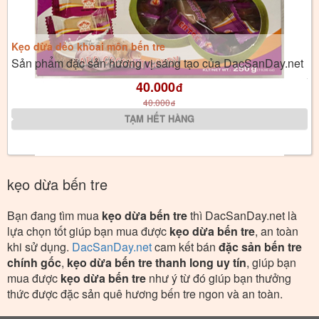
Kẹo dừa dẻo khoai môn bến tre
Sản phẩm đặc sản hương vị sáng tạo của DacSanDay.net
40.000
đ
40.000
đ
kẹo dừa bến tre
Bạn đang tìm mua
kẹo dừa bến tre
thì DacSanDay.net là
lựa chọn tốt giúp bạn mua được
kẹo dừa bến tre
, an toàn
khi sử dụng.
DacSanDay.net
cam kết bán
đặc sản bến tre
chính gốc
,
kẹo dừa bến tre thanh long uy tín
, giúp bạn
mua được
kẹo dừa bến tre
như ý từ đó giúp bạn thưởng
thức được đặc sản quê hương bến tre ngon và an toàn.