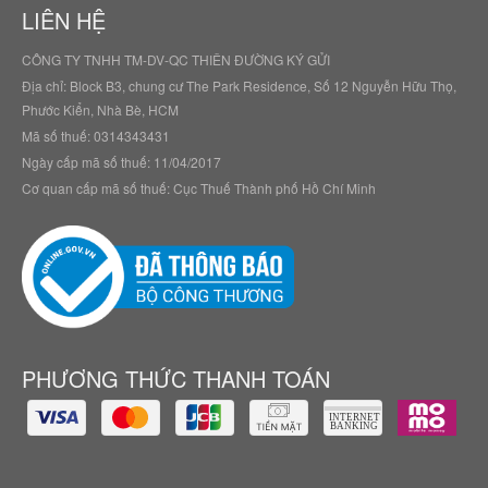
LIÊN HỆ
CÔNG TY TNHH TM-DV-QC THIÊN ĐƯỜNG KÝ GỬI
Địa chỉ: Block B3, chung cư The Park Residence, Số 12 Nguyễn Hữu Thọ,
Phước Kiển, Nhà Bè, HCM
Mã số thuế: 0314343431
Ngày cấp mã số thuế: 11/04/2017
Cơ quan cấp mã số thuế: Cục Thuế Thành phố Hồ Chí Minh
PHƯƠNG THỨC THANH TOÁN