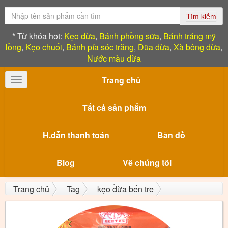
Tìm kiếm
* Từ khóa hot:
Kẹo dừa
,
Bánh phồng sữa
,
Bánh tráng mỹ
lồng
,
Kẹo chuối
,
Bánh pía sóc trăng
,
Đũa dừa
,
Xà bông dừa
,
Nước màu dừa
Trang chủ
Toggle
navigation
Tất cả sản phẩm
H.dẫn thanh toán
Bản đồ
Blog
Về chúng tôi
Trang chủ
Tag
kẹo dừa bến tre