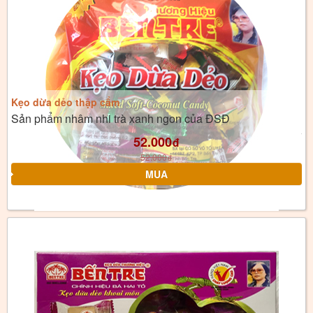
Kẹo dừa dẻo thập cẩm
Sản phẩm nhâm nhi trà xanh ngon của ĐSĐ
52.000
đ
52.000
đ