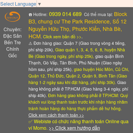
Select Language
▼
0939 014 689
Block
☎️ Hotline:
Có thể mua tại:
B3, chung cư The Park Residence, Số 12
Nguyễn Hữu Thọ, Phước Kiển, Nhà Bè,
Chuyên:
HCM
Đặc Sản
.
.
Click xem bản đồ >>
Bến Tre
⚠️
Đơn hàng giao: Quận 7 (Giao trong vòng 4 tiếng,
Chính
phí ship 20k)
, Giao quận 1, 3, 4, 5, 6, 8, huyện Nhà
Gốc
Bè (Giao trong ngày, phí ship 25k),
giao quận Bình
Thạnh, Gò Vấp, Tân Bình, Phú Nhuận (Giao ngày
hôm sau, phí ship 25k)
, giao huyện Hóc Môn, Củ Chi,
Quận 12, Thủ Đức, Quận 2, Quận 9, Bình Tân (Giao
hàng 1-2 ngày sau khi đặt hàng, phí ship 30k).
Giao
hàng không phải ở TP.HCM (Giao hàng 3-4 ngày, phí
ship 40k).
Đơn hàng giao không phải ở TP.HCM: Quý
khách vui lòng thanh toán trước khi nhận hàng
nhằm
tránh hoàn hàng do hàng thực phẩm dễ hư hỏng.
Click xem cách thanh toán >>
✅ Webiste có chức năng thanh toán Online qua
ví Momo.
>> Click xem hướng dẫn