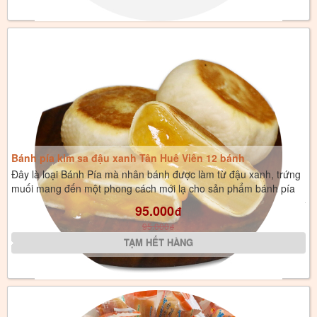
Bánh pía kim sa đậu xanh Tân Huê Viên 12 bánh
Đây là loại Bánh Pía mà nhân bánh được làm từ đậu xanh, trứng
muối mang đến một phong cách mới lạ cho sản phẩm bánh pía
95.000
đ
95.000
đ