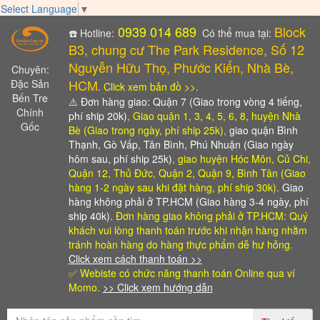
Select Language
▼
0939 014 689
Block
☎️ Hotline:
Có thể mua tại:
B3, chung cư The Park Residence, Số 12
Nguyễn Hữu Thọ, Phước Kiển, Nhà Bè,
Chuyên:
HCM
Đặc Sản
.
Click xem bản đồ >>
.
Bến Tre
⚠️
Đơn hàng giao: Quận 7 (Giao trong vòng 4 tiếng,
Chính
phí ship 20k)
, Giao quận 1, 3, 4, 5, 6, 8, huyện Nhà
Gốc
Bè (Giao trong ngày, phí ship 25k),
giao quận Bình
Thạnh, Gò Vấp, Tân Bình, Phú Nhuận (Giao ngày
hôm sau, phí ship 25k)
, giao huyện Hóc Môn, Củ Chi,
Quận 12, Thủ Đức, Quận 2, Quận 9, Bình Tân (Giao
hàng 1-2 ngày sau khi đặt hàng, phí ship 30k).
Giao
hàng không phải ở TP.HCM (Giao hàng 3-4 ngày, phí
ship 40k).
Đơn hàng giao không phải ở TP.HCM: Quý
khách vui lòng thanh toán trước khi nhận hàng
nhằm
tránh hoàn hàng do hàng thực phẩm dễ hư hỏng.
Click xem cách thanh toán >>
✅ Webiste có chức năng thanh toán Online qua ví
Momo.
>> Click xem hướng dẫn