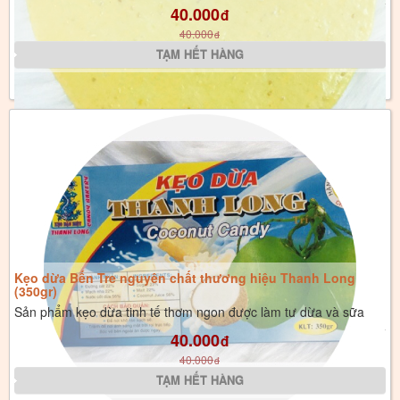
40.000
đ
40.000
đ
Kẹo dừa Bến Tre nguyên chất thương hiệu Thanh Long
(350gr)
Sản phẩm kẹo dừa tinh tế thơm ngon được làm tư dừa và sữa
40.000
đ
40.000
đ