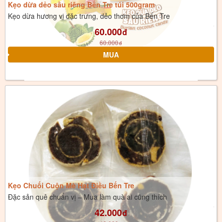
Kẹo dừa dẻo sầu riêng Bến Tre túi 500gram
Kẹo dừa hương vị đặc trưng, dẻo thơm của Bến Tre
60.000
đ
60.000
đ
Kẹo Chuối Cuộn Mè Hạt Điều Bến Tre
Đặc sản quê chuẩn vị – Mua làm quà ai cũng thích
42.000
đ