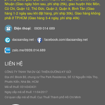
Nhuận (Giao ngày hôm sau, phí ship 25k), giao huyện Hóc Môn,
Củ Chi, Quận 12, Thủ Đức, Quận 2, Quận 9, Bình Tân (Giao
hàng 1-2 ngày sau khi đặt hàng, phí ship 30k). Giao hàng không
phải ở TP.HCM (Giao hàng 3-4 ngày, phí ship 40k)
Điện thoại
:
0939 014 689
dacsanday.net
-
:
facebook.com/dacsanday.net
zalo.me/0939.014.689
LIÊN HỆ
CÔNG TY TNHH TM-DV-QC THIÊN ĐƯỜNG KÝ GỬI
Địa chỉ: Block B3, chung cư The Park Residence, Số 12 Nguyễn Hữu Thọ,
Phước Kiển, Nhà Bè, HCM
Mã số thuế: 0314343431
Ngày cấp mã số thuế: 11/04/2017
Cơ quan cấp mã số thuế: Cục Thuế Thành phố Hồ Chí Minh