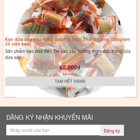
Kẹo dừa sáp sầu riêng thương hiệu Thanh Long (200gram
25 viên kẹo)
Sản phẩm kẹo dừa Bến Tre cao cấp hương thơm đặc trưng của
dừa sáp
65.000
đ
69.000
đ
ĐĂNG KÝ NHẬN KHUYẾN MÃI
Đăng ký