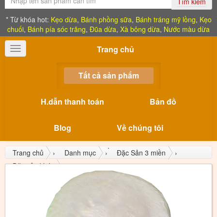
Tìm kiếm
* Từ khóa hot:
Kẹo dừa
,
Bánh phồng sữa
,
Bánh tráng mỹ lồng
,
Kẹo
chuối
,
Bánh pía sóc trăng
,
Đũa dừa
,
Xà bông dừa
,
Nước màu dừa
Trang chủ
Toggle
navigation
Tất cả sản phẩm
H.dẫn thanh toán
Bản đồ
Blog
Về chúng tôi
Trang chủ
›
Danh mục
›
Đặc Sản 3 miền
›
Đặc sản khác