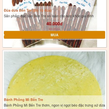
Đũa dừa Bến Tre (Bộ 10 đũa)
Sản phẩm đặc sản Bến Tre an toàn cho sức khỏe gia đình
40.000
đ
40.000
đ
Bánh Phồng Mì Bến Tre
Bánh Phồng Mì Bến Tre thơm, ngon vị ngọt béo đặc trưng xứ dừa