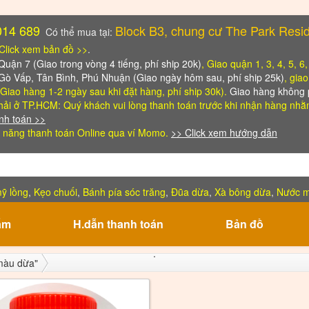
014 689
Block B3, chung cư The Park Resi
Có thể mua tại:
Click xem bản đồ >>
.
ận 7 (Giao trong vòng 4 tiếng, phí ship 20k)
, Giao quận 1, 3, 4, 5, 6
 Gò Vấp, Tân Bình, Phú Nhuận (Giao ngày hôm sau, phí ship 25k)
, gia
Giao hàng 1-2 ngày sau khi đặt hàng, phí ship 30k).
Giao hàng không p
ải ở TP.HCM: Quý khách vui lòng thanh toán trước khi nhận hàng
nhằm
nh toán >>
 năng thanh toán Online qua ví Momo.
>> Click xem hướng dẫn
ỹ lồng
,
Kẹo chuối
,
Bánh pía sóc trăng
,
Đũa dừa
,
Xà bông dừa
,
Nước 
ẩm
H.dẫn thanh toán
Bản đồ
 màu dừa"