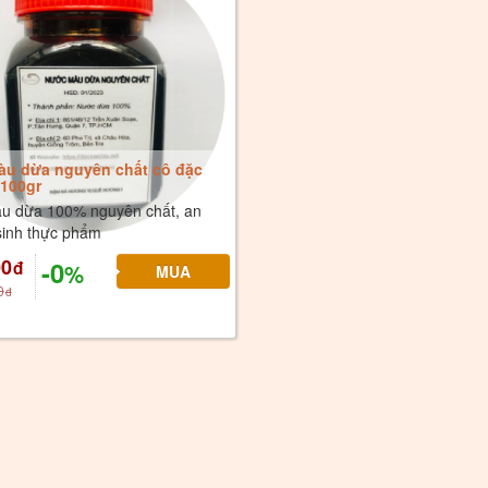
u dừa nguyên chất cô đặc
 100gr
u dừa 100% nguyên chất, an
sinh thực phẩm
00
-0
đ
%
0
đ