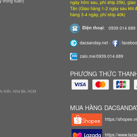
 trong tuần)
ngày hôm sau, phí ship 25k), giao 
Tân (Giao hàng 1-2 ngày sau khi đ
hàng 3-4 ngày, phí ship 40k)
Điện thoại
:
0939 014 689
dacsanday.net
-
:
faceboo
zalo.me/0939.014.689
PHƯƠNG THỨC THANH
ước Kiển, Nhà Bè, HCM
MUA HÀNG DACSANDA
https://shopee.
https://www.laza