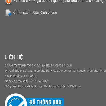
Giờ mở cửa: 8 giờ đến 21 giờ 00 phút (mở cửa tất cả các ngày
Chính sách - Quy định chung
LIÊN HỆ
CÔNG TY TNHH TM-DV-QC THIÊN ĐƯỜNG KÝ GỬI
Địa chỉ: Block B3, chung cư The Park Residence, Số 12 Nguyễn Hữu Thọ, Ph
Mã số thuế: 0314343431
Ngày cấp mã số thuế: 11/04/2017
Cơ quan cấp mã số thuế: Cục Thuế Thành phố Hồ Chí Minh