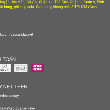
huyện Hóc Môn, Củ Chi, Quận 12, Thủ Đức, Quận 2, Quận 9, Bình
ặt hàng, phí ship 30k). Giao hàng không phải ở TP.HCM (Giao
k.com/dacsanday.net
 TOÁN
Y.NET TRÊN
vn/dacsanday.net
da.vn/keo-dua-ben-tre/