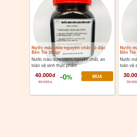
Nước màu dừa nguyên chất cô đặc
Nước mà
Bến Tre 200gr
Bến Tre
Nước màu dừa 100% nguyên chất, an
Nước mà
toàn vệ sinh thực phẩm
toàn vệ 
40.000
30.0
-0
đ
%
40.000
30.00
đ