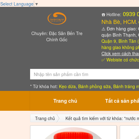
Select Language
▼
0939 
☎️ Hotline:
Nhà Bè, HCM
.
⚠️
Đơn hàng giao: Qu
Chuyên: Đặc Sản Bến Tre
quận Bình Thạnh,
Chính Gốc
Quận 9, Bình Tân (
hàng giao không ph
Click xem cách tha
✅ Webiste có chức
* Từ khóa hot:
Kẹo dừa
,
Bánh phồng sữa
,
Bánh tráng m
Trang chủ
Tất cả sản ph
Trang chủ
Kết quả tìm kiếm với từ khóa: "nước