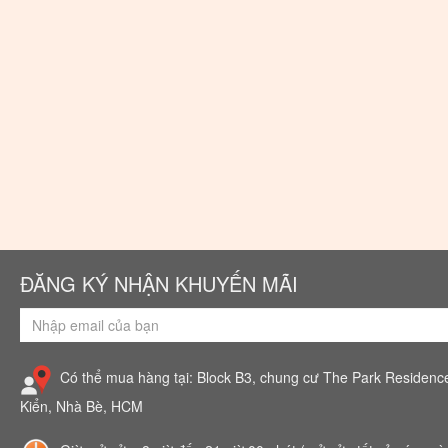
ĐĂNG KÝ NHẬN KHUYẾN MÃI
Có thể mua hàng tại: Block B3, chung cư The Park Residenc
Kiển, Nhà Bè, HCM